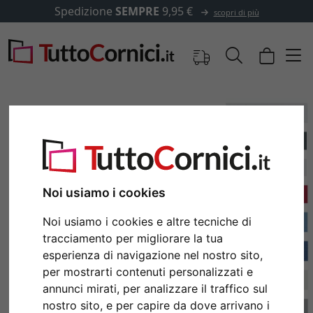
ne
SEMPRE
9,95 €
✓
500.000 
scopri di più
Noi usiamo i cookies
Noi usiamo i cookies e altre tecniche di
tracciamento per migliorare la tua
esperienza di navigazione nel nostro sito,
Indietro
Avan
per mostrarti contenuti personalizzati e
annunci mirati, per analizzare il traffico sul
nostro sito, e per capire da dove arrivano i