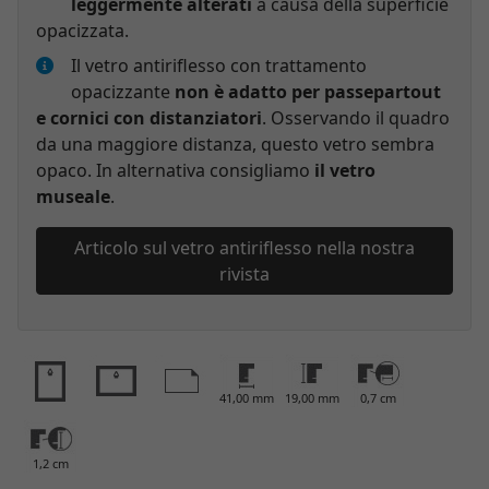
leggermente alterati
a causa della superficie
opacizzata.
Il vetro antiriflesso con trattamento
opacizzante
non è adatto per passepartout
e cornici con distanziatori
. Osservando il quadro
da una maggiore distanza, questo vetro sembra
opaco. In alternativa consigliamo
il vetro
museale
.
Articolo sul vetro antiriflesso nella nostra
rivista
41,00 mm
19,00 mm
0,7 cm
1,2 cm