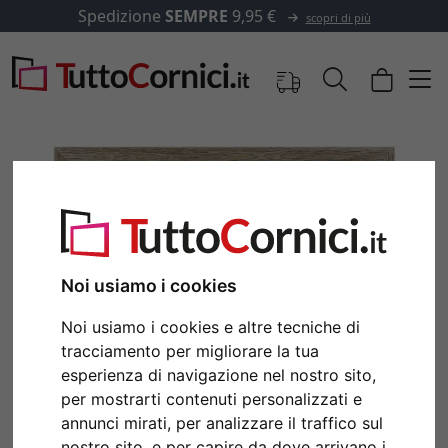
Spedizione
SEMPRE
9,95 €
scopri di più
Noi usiamo i cookies
Noi usiamo i cookies e altre tecniche di
tracciamento per migliorare la tua
Indietro
Avan
esperienza di navigazione nel nostro sito,
per mostrarti contenuti personalizzati e
annunci mirati, per analizzare il traffico sul
nostro sito, e per capire da dove arrivano i