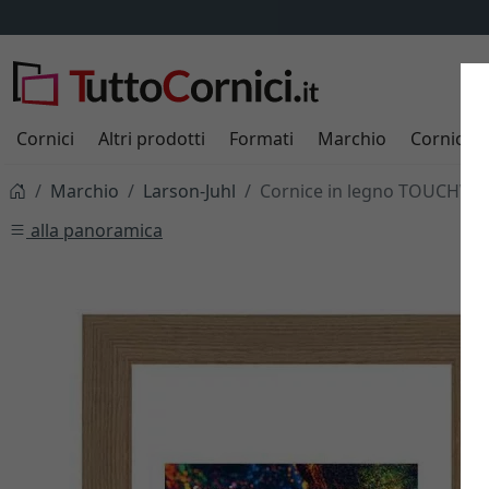
Cornici
Altri prodotti
Formati
Marchio
Cornici s
Marchio
Larson-Juhl
Cornice in legno TOUCHWO
alla panoramica