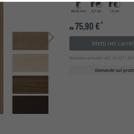
48,00 mm
0,7 cm
1,5 cm
75,90 €
*
da
Avanti
Metti nel carrel
Numero articolo: AIC-9132113D
Domande sul prodo