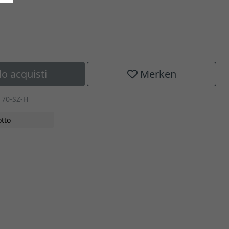
lo acquisti
Merken
170-SZ-H
tto