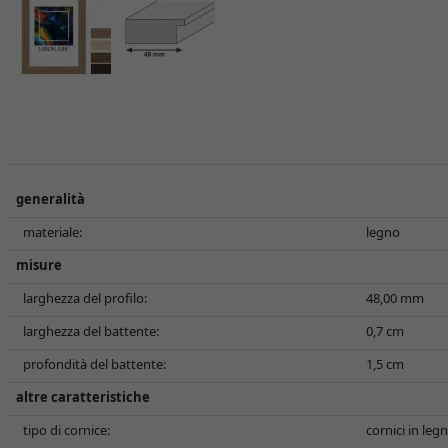
generalità
materiale:
legno
misure
larghezza del profilo:
48,00 mm
larghezza del battente:
0,7 cm
profondità del battente:
1,5 cm
altre caratteristiche
tipo di cornice:
cornici in leg