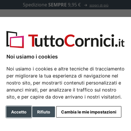
Spedizione
SEMPRE
9,95 €
scopri di più
u misura
Passepartout
Accessori
OD ART 48 su misura
Noi usiamo i cookies
Noi usiamo i cookies e altre tecniche di tracciamento
per migliorare la tua esperienza di navigazione nel
Cornice in legno TO
nostro sito, per mostrarti contenuti personalizzati e
annunci mirati, per analizzare il traffico sul nostro
sito, e per capire da dove arrivano i nostri visitatori.
Colore
Accetto
Rifiuto
Cambia le mie impostazioni
Tipo di vetro