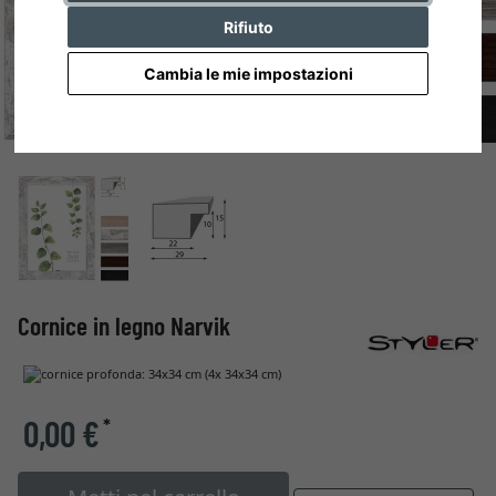
Rifiuto
Cambia le mie impostazioni
Cornice in legno Narvik
0,00 €
*