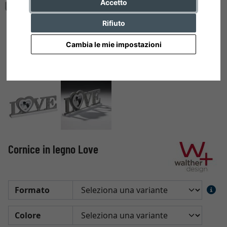
Accetto
Rifiuto
Cambia le mie impostazioni
Cornice in legno Love
Formato
Colore