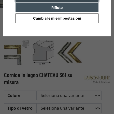
Rifiuto
Cambia le mie impostazioni
Cornice in legno CHATEAU 361 su
misura
Colore
Tipo di vetro