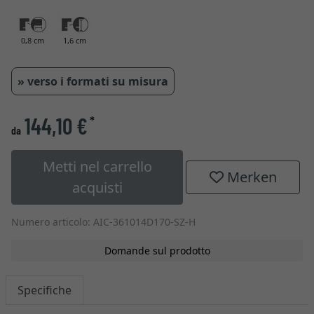
0,8 cm
1,6 cm
» verso i formati su misura
144,10 €
*
da
Metti nel carrello
Merken
acquisti
Numero articolo: AIC-361014D170-SZ-H
Domande sul prodotto
Specifiche