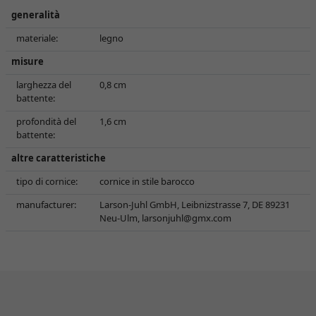
generalità
materiale:
legno
misure
larghezza del
0,8 cm
battente:
profondità del
1,6 cm
battente:
altre caratteristiche
tipo di cornice:
cornice in stile barocco
manufacturer:
Larson-Juhl GmbH, Leibnizstrasse 7, DE 89231
Neu-Ulm,
larsonjuhl@gmx.com