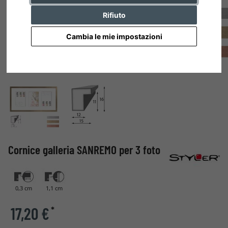
Rifiuto
Cambia le mie impostazioni
Cornice galleria SANREMO per 3 foto
0,3 cm
1,1 cm
17,20 €
*