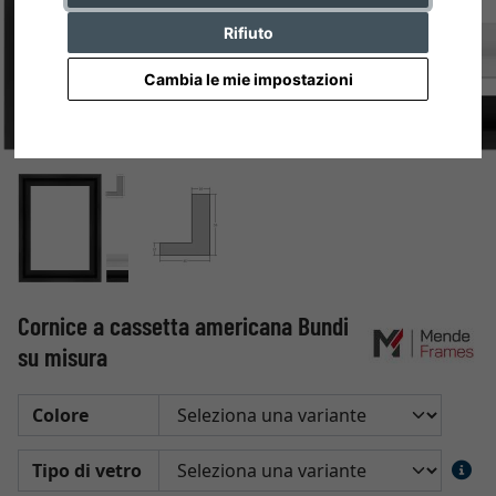
Rifiuto
Cambia le mie impostazioni
Cornice a cassetta americana Bundi
su misura
Colore
Tipo di vetro