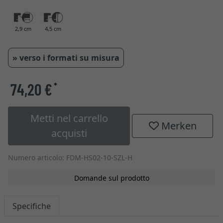
2,9 cm
4,5 cm
» verso i formati su misura
74,20 €
*
Metti nel carrello
Merken
acquisti
Numero articolo: FDM-HS02-10-SZL-H
Domande sul prodotto
Specifiche