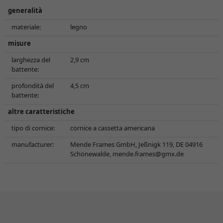
generalità
materiale:
legno
misure
larghezza del
2,9 cm
battente:
profondità del
4,5 cm
battente:
altre caratteristiche
tipo di cornice:
cornice a cassetta americana
manufacturer:
Mende Frames GmbH, Jeßnigk 119, DE 04916
Schönewalde,
mende.frames@gmx.de