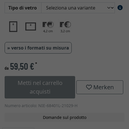
Tipo di vetro
4,2 cm
3,2 cm
» verso i formati su misura
59,50 €
*
da
Metti nel carrello
Merken
acquisti
Numero articolo: NIE-68401L-21029-H
Domande sul prodotto