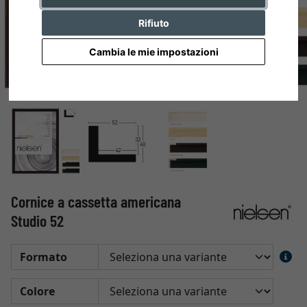
Rifiuto
Cambia le mie impostazioni
Cornice a cassetta americana
Studio 52
Formato
Colore