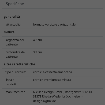
Specifiche
generalità
attaccaglie:
formato verticale e orizzontale
misure
larghezza del
4,2 cm
battente:
profondità del
3,2 cm
battente:
altre caratteristiche
tipo di cornice:
cornici a cassetta americana
linea di
cornice Premium su misura
prodotti:
manufacturer:
Nielsen Design GmbH, Röntgenstr. 8-12, DE
33378 Rheda-Wiedenbrück,
nielsen-
design@gmx.de