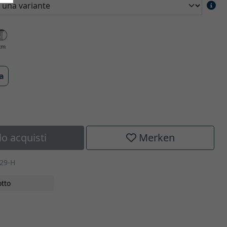
cm
ra
lo acquisti
Merken
029-H
tto