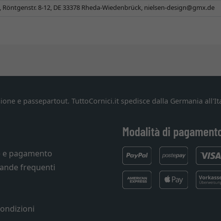
 Röntgenstr. 8-12, DE 33378 Rheda-Wiedenbrück,
nielsen-design@gmx.de
ione e passepartout. TuttoCornici.it spedisce dalla Germania all'Ita
Modalità di pagament
e e pagamento
ande frequenti
condizioni