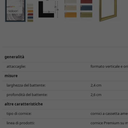
generalità
attaccaglie:
formato verticale e or
misure
larghezza del battente:
2,4 cm
profondità del battente:
2,6 cm
altre caratteristiche
tipo di cornice:
cornici a cassetta ame
linea di prodotti:
cornice Premium su m