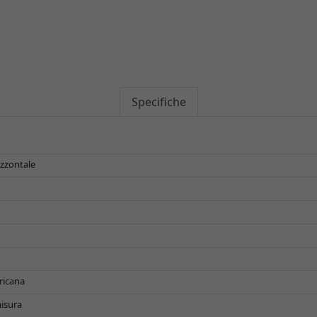
Specifiche
izzontale
ricana
isura