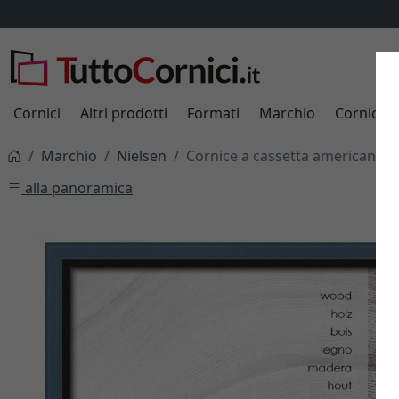
Cornici
Altri prodotti
Formati
Marchio
Cornici s
Marchio
Nielsen
Cornice a cassetta americana H
alla panoramica