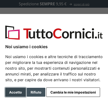
Spedizione
SEMPRE
9,95 €
scopri di più
u misura
Passepartout
Accessori
avana Floater 34
Noi usiamo i cookies
Noi usiamo i cookies e altre tecniche di tracciamento
per migliorare la tua esperienza di navigazione nel
Cornice a cassetta a
nostro sito, per mostrarti contenuti personalizzati e
annunci mirati, per analizzare il traffico sul nostro
Havana Floater 34
sito, e per capire da dove arrivano i nostri visitatori.
Formato
Accetto
Rifiuto
Cambia le mie impostazioni
Colore