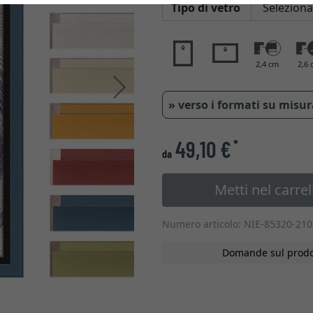
Tipo di vetro
2,4 cm
2,6 
Avanti
» verso i formati su misu
49,10 €
*
da
Metti nel carrel
Numero articolo: NIE-85320-21
Domande sul prodo