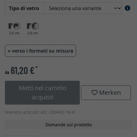
Tipo di vetro
2,5 cm
2,5 cm
» verso i formati su misura
61,20 €
*
da
Metti nel carrello
Merken
acquisti
Numero articolo: AIC-330445-18-H
Domande sul prodotto