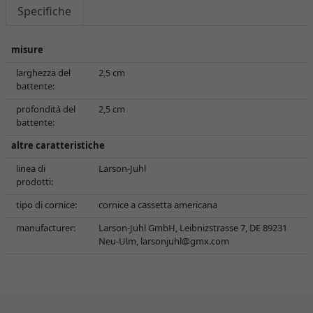
Specifiche
misure
larghezza del
2,5 cm
battente:
profondità del
2,5 cm
battente:
altre caratteristiche
linea di
Larson-Juhl
prodotti:
tipo di cornice:
cornice a cassetta americana
manufacturer:
Larson-Juhl GmbH, Leibnizstrasse 7, DE 89231
Neu-Ulm,
larsonjuhl@gmx.com