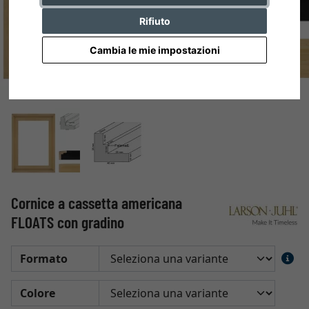
Rifiuto
Cambia le mie impostazioni
Cornice a cassetta americana
FLOATS con gradino
Formato
Colore