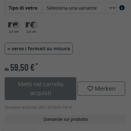
Tipo di vetro
2,9 cm
2,4 cm
» verso i formati su misura
59,50 €
*
da
Metti nel carrello
Merken
acquisti
Numero articolo: AIC-325445-18-H
Domande sul prodotto