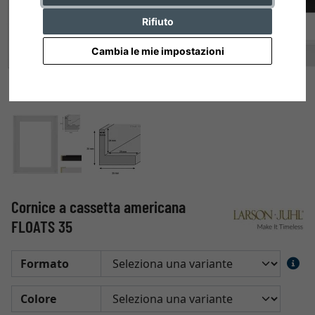
Rifiuto
Cambia le mie impostazioni
Cornice a cassetta americana
FLOATS 35
Formato
Colore