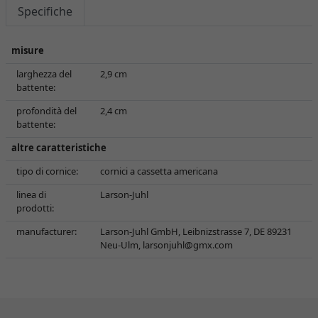
Specifiche
misure
larghezza del
2,9 cm
battente:
profondità del
2,4 cm
battente:
altre caratteristiche
tipo di cornice:
cornici a cassetta americana
linea di
Larson-Juhl
prodotti:
manufacturer:
Larson-Juhl GmbH, Leibnizstrasse 7, DE 89231
Neu-Ulm,
larsonjuhl@gmx.com