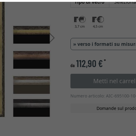
Tipo di vetro
3,7 cm
4,5 cm
Avanti
» verso i formati su misu
112,90 €
*
da
Metti nel carrel
Numero articolo: AIC-695100-10
Domande sul prodo