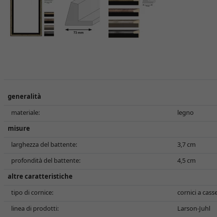
generalità
materiale:
legno
misure
larghezza del battente:
3,7 cm
profondità del battente:
4,5 cm
altre caratteristiche
tipo di cornice:
cornici a cas
linea di prodotti:
Larson-Juhl