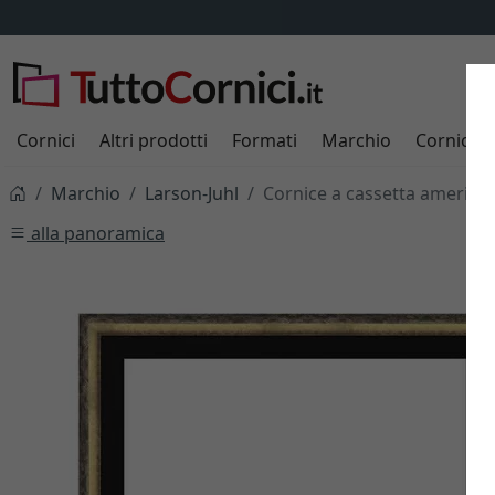
Cornici
Altri prodotti
Formati
Marchio
Cornici s
Marchio
Larson-Juhl
Cornice a cassetta american
alla panoramica