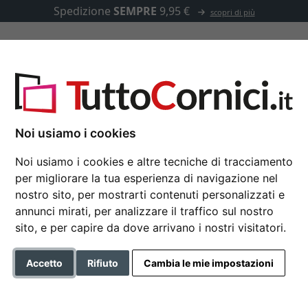
Spedizione
SEMPRE
9,95 €
scopri di più
u misura
Passepartout
Accessori
a Eiffel
Noi usiamo i cookies
Noi usiamo i cookies e altre tecniche di tracciamento
per migliorare la tua esperienza di navigazione nel
Cornice a cassetta am
nostro sito, per mostrarti contenuti personalizzati e
annunci mirati, per analizzare il traffico sul nostro
sito, e per capire da dove arrivano i nostri visitatori.
Formato
Accetto
Rifiuto
Cambia le mie impostazioni
Colore