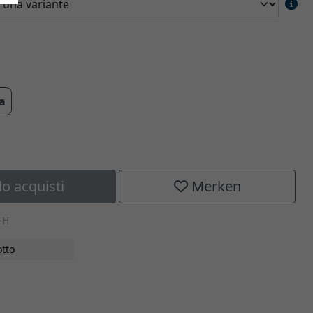
ra
lo acquisti
Merken
-H
tto