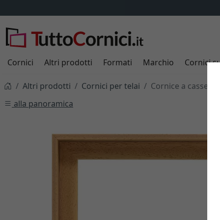
Cornici
Altri prodotti
Formati
Marchio
Cornici s
Altri prodotti
Cornici per telai
Cornice a cassetta
alla panoramica