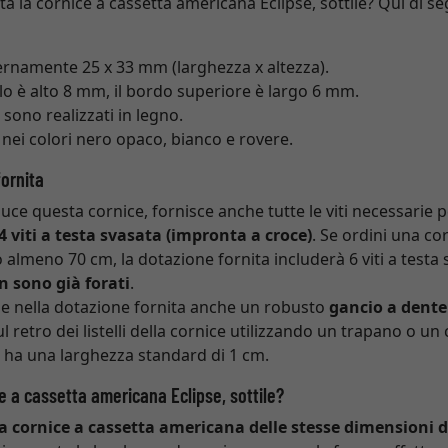
a la cornice a cassetta americana Eclipse, sottile? Qui di seg
sternamente 25 x 33 mm (larghezza x altezza).
tello è alto 8 mm, il bordo superiore è largo 6 mm.
 sono realizzati in legno.
 nei colori nero opaco, bianco e rovere.
fornita
uce questa cornice, fornisce anche tutte le viti necessarie 
4 viti a testa svasata (impronta a croce)
. Se ordini una c
almeno 70 cm, la dotazione fornita includerà 6 viti a testa 
n sono già forati
.
de nella dotazione fornita anche un robusto
gancio a dente
l retro dei listelli della cornice utilizzando un trapano o un 
 ha una larghezza standard di 1 cm.
e a cassetta americana Eclipse, sottile?
la cornice a cassetta americana delle stesse dimensioni 