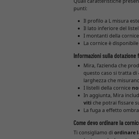
Quali caratteristiche present
punti:
Il profilo a L misura e
Il lato inferiore del lis
I montanti della cornice
La cornice è disponibile
Informazioni sulla dotazione 
Mira, l’azienda che prod
questo caso si tratta di
larghezza che misurano 
I listelli della cornice
no
In aggiunta, Mira inclu
viti
che potrai fissare su
La fuga a effetto ombra
Come devo ordinare la cornic
Ti consigliamo di
ordinare 