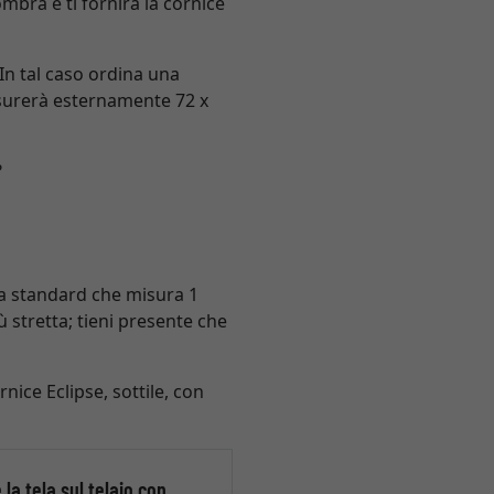
bra e ti fornirà la cornice
In tal caso ordina una
isurerà esternamente 72 x
?
za standard che misura 1
ù stretta; tieni presente che
rnice Eclipse, sottile, con
a tela sul telaio con