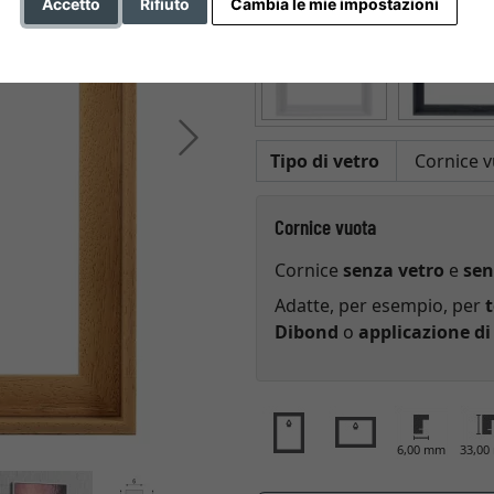
Accetto
Rifiuto
Cambia le mie impostazioni
Avanti
Tipo di vetro
Cornice vuota
Cornice
senza vetro
e
sen
Adatte, per esempio, per
t
Dibond
o
applicazione di
6,00 mm
33,0