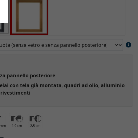
za pannello posteriore
elai con tela già montata
,
quadri ad olio
,
alluminio
 rivestimenti
0 mm
1,9 cm
2,5 cm