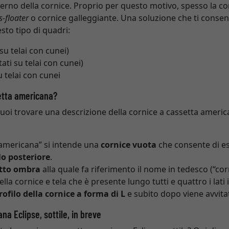
terno della cornice. Proprio per questo motivo, spesso la c
-floater
o cornice galleggiante. Una soluzione che ti consen
sto tipo di quadri:
su telai con cunei)
ati su telai con cunei)
u telai con cunei
etta americana?
uoi trovare una descrizione della cornice a cassetta america
 americana” si intende una
cornice vuota
che consente di es
lo posteriore
.
etto ombra
alla quale fa riferimento il nome in tedesco (“corn
ella cornice e tela che è presente lungo tutti e quattro i lat
rofilo della cornice a forma di L
e subito dopo viene avvita
na Eclipse, sottile, in breve