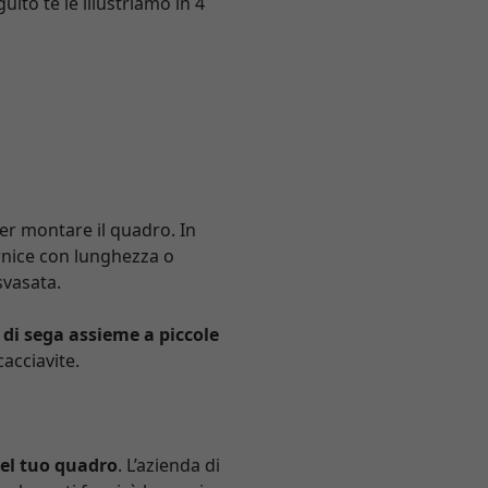
uito te le illustriamo in 4
per montare il quadro. In
ornice con lunghezza o
svasata.
 di sega assieme a piccole
cacciavite.
del tuo quadro
. L’azienda di