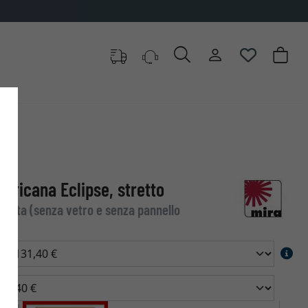
ericana Eclipse, stretto
 vuota (senza vetro e senza pannello