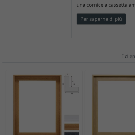
una cornice a cassetta am
Per saperne di più
I cli