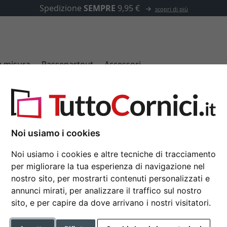
✓
500.000 articoli tra cui scegliere
u misura
Passepartout
Accessori
 americana Eclipse, stretto
Noi usiamo i cookies
Cornice a cassetta am
80x120 cm | rovere | Cornice
Noi usiamo i cookies e altre tecniche di tracciamento
posteriore)
per migliorare la tua esperienza di navigazione nel
nostro sito, per mostrarti contenuti personalizzati e
Formato
annunci mirati, per analizzare il traffico sul nostro
sito, e per capire da dove arrivano i nostri visitatori.
Colore