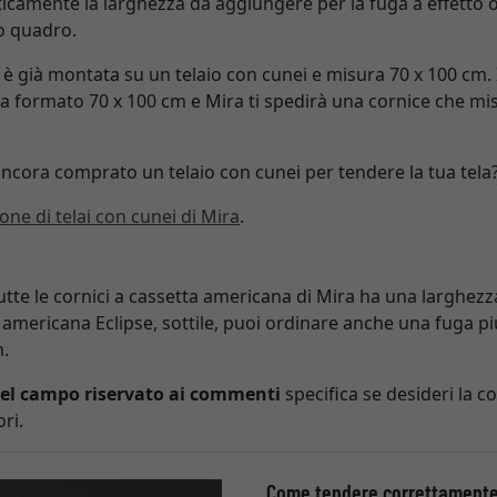
camente la larghezza da aggiungere per la fuga a effetto om
uo quadro.
 è già montata su un telaio con cunei e misura 70 x 100 cm. 
a formato 70 x 100 cm e Mira ti spedirà una cornice che m
cora comprato un telaio con cunei per tendere la tua tela
ione di telai con cunei di Mira
.
tutte le cornici a cassetta americana di Mira ha una larghez
a americana Eclipse, sottile, puoi ordinare anche una fuga pi
m.
nel campo riservato ai commenti
specifica se desideri la co
ri.
Come tendere correttamente l