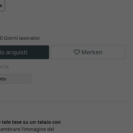
ra
10 Giorni lavorativi
lo acquisti
Merken
0x120
tto
 tele tese su un telaio con
 sembrare l’immagine del