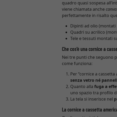
quadro quasi sospesa all’in
viene chiamata anche
canvas
perfettamente in risalto que
Dipinti ad olio (montati 
Quadri su acrilico (mont
Tele e tessuti montati s
Che cos’è una cornice a cass
Nei tre punti che seguono p
come funziona:
Per “cornice a cassetta
senza vetro né pannel
Quanto alla
fuga a eff
uno spazio tra profilo d
La tela si inserisce nel
p
La cornice a cassetta america