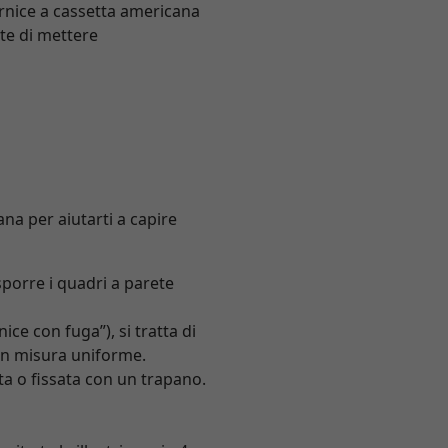
ornice a cassetta americana
te di mettere
na per aiutarti a capire
porre i quadri a parete
ice con fuga”), si tratta di
i in misura uniforme.
ta o fissata con un trapano.