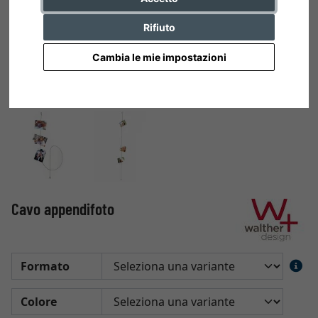
Rifiuto
Cambia le mie impostazioni
Cavo appendifoto
Formato
Colore