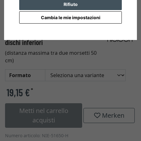
Rifiuto
Cambia le mie impostazioni
50 pezzi morsetti per parete e
dischi inferiori
(distanza massima tra due morsetti 50
cm)
Formato
19,15 €
*
Metti nel carrello
Merken
acquisti
Numero articolo: NIE-51650-H