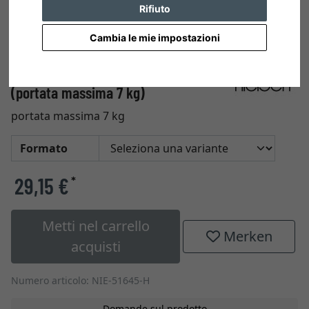
Rifiuto
Cambia le mie impostazioni
50 pezzi ganci a vite scorrevoli
(portata massima 7 kg)
portata massima 7 kg
Formato
29,15 €
*
Metti nel carrello
Merken
acquisti
Numero articolo: NIE-51645-H
Domande sul prodotto