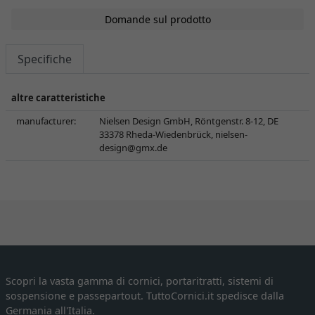
Domande sul prodotto
Specifiche
altre caratteristiche
manufacturer:
Nielsen Design GmbH, Röntgenstr. 8-12, DE
33378 Rheda-Wiedenbrück,
nielsen-
design@gmx.de
Scopri la vasta gamma di cornici, portaritratti, sistemi di
sospensione e passepartout. TuttoCornici.it spedisce dalla
Germania all'Italia.