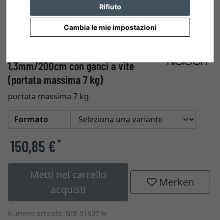
Rifiuto
Cambia le mie impostazioni
50 pezzi corda d'acciaio
1,3mm/200cm con ganci a vite
(portata massima 7 kg)
portata massima 7 kg
Formato
150,85 €
*
Metti nel carrello
Merken
acquisti
Numero articolo: NIE-51607-H