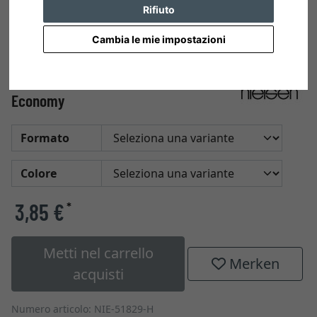
Rifiuto
Cambia le mie impostazioni
2 pezzi fermagli argento per
Economy
Formato
Colore
3,85 €
*
Metti nel carrello
Merken
acquisti
Numero articolo: NIE-51829-H