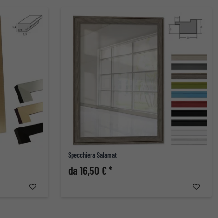
Specchiera Salamat
da 16,50 € *