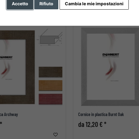
Accetto
Rifiuto
Cambia le mie impostazioni
tica Archway
Cornice in plastica Burnt Oak
*
da 12,20 € *