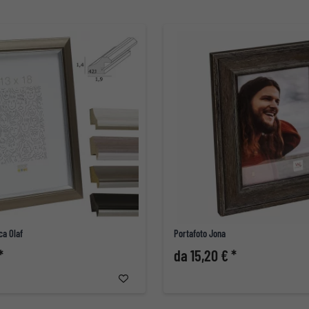
ca Olaf
Portafoto Jona
*
da 15,20 € *