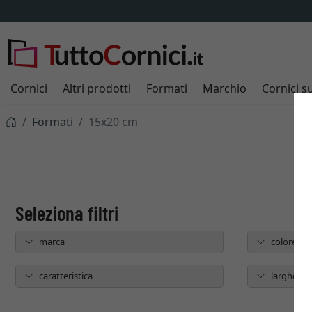
Cornici
Altri prodotti
Formati
Marchio
Cornici s
Formati
15x20 cm
marca
colore
caratteristica
larghezza 