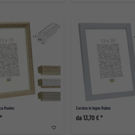
ica Rooien
Cornice in legno Ruben
*
da 13,70 € *