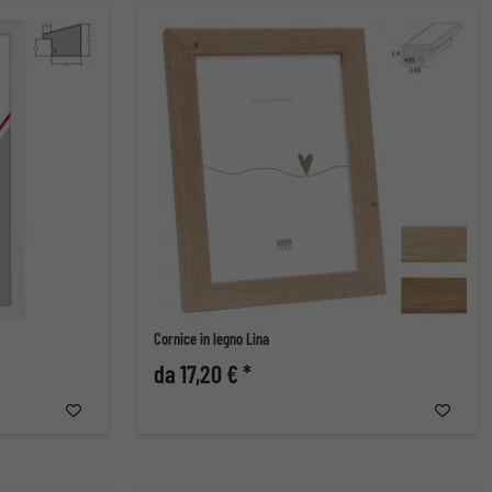
Cornice in legno Lina
da 17,20 € *