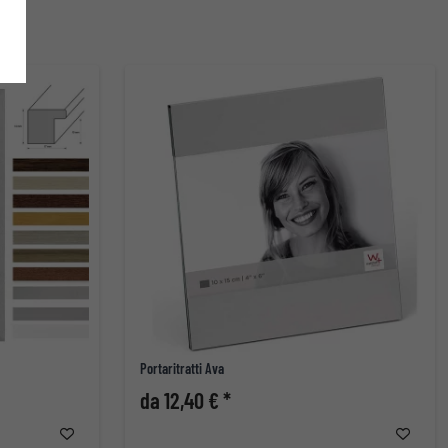
Portaritratti Ava
da 12,40 € *