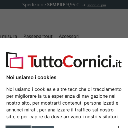
✓
500.000 articoli tra cui scegliere
u misura
Passepartout
Accessori
15x20 cm
Noi usiamo i cookies
Noi usiamo i cookies e altre tecniche di tracciamento
per migliorare la tua esperienza di navigazione nel
tipo di cornice
nostro sito, per mostrarti contenuti personalizzati e
annunci mirati, per analizzare il traffico sul nostro
del profilo
dorso con piede
sito, e per capire da dove arrivano i nostri visitatori.