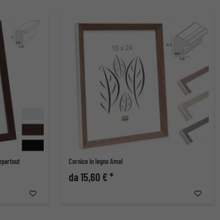
epartout
Cornice in legno Amel
da 15,60 € *