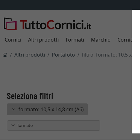
Cornici
Altri prodotti
Formati
Marchio
Cornici s
Altri prodotti
Portafoto
filtro: formato: 10,5 x 14
formato: 10,5 x 14,8 cm (A6)
formato