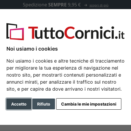
Spedizione
SEMPRE
9,95 €
scopri di più
u misura
Passepartout
Accessori
Noi usiamo i cookies
,8 cm (A6)
Noi usiamo i cookies e altre tecniche di tracciamento
Portafoto
per migliorare la tua esperienza di navigazione nel
nostro sito, per mostrarti contenuti personalizzati e
annunci mirati, per analizzare il traffico sul nostro
sito, e per capire da dove arrivano i nostri visitatori.
Accetto
Rifiuto
Cambia le mie impostazioni