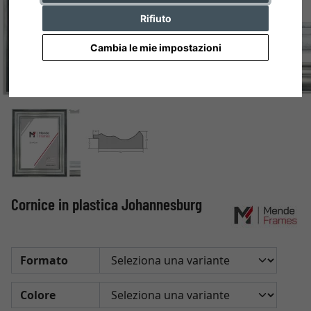
Rifiuto
Cambia le mie impostazioni
Cornice in plastica Johannesburg
Formato
Colore