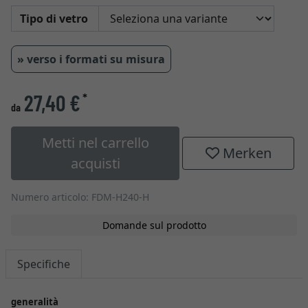
Tipo di vetro
» verso i formati su misura
27,40 €
*
da
Metti nel carrello
Merken
acquisti
Numero articolo: FDM-H240-H
Domande sul prodotto
Specifiche
generalità