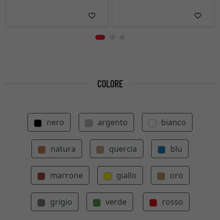
COLORE
nero
argento
bianco
natura
quercia
blu
marrone
giallo
oro
grigio
verde
rosso